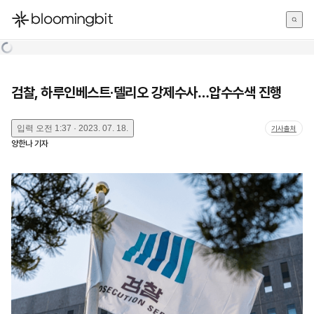
한국어
English
日本語
검찰, 하루인베스트·델리오 강제수사…압수수색 진행
입력
오전 1:37 · 2023. 07. 18.
기사출처
양한나
기자