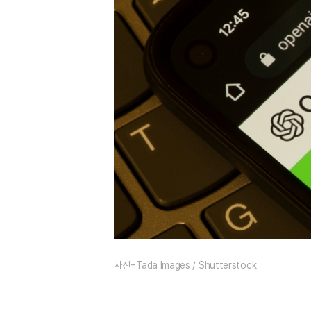
사진=Tada Images / Shutterstock