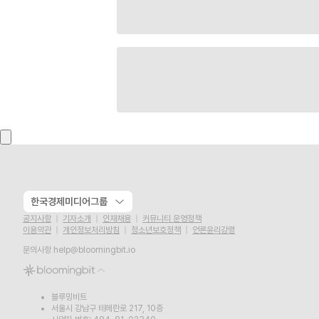
한국경제미디어그룹
공지사항
기자소개
인재채용
커뮤니티 운영정책
이용약관
개인정보처리방침
청소년보호정책
언론윤리강령
문의사항
help@bloomingbit.io
블루밍비트
서울시 강남구 테헤란로 217, 10층