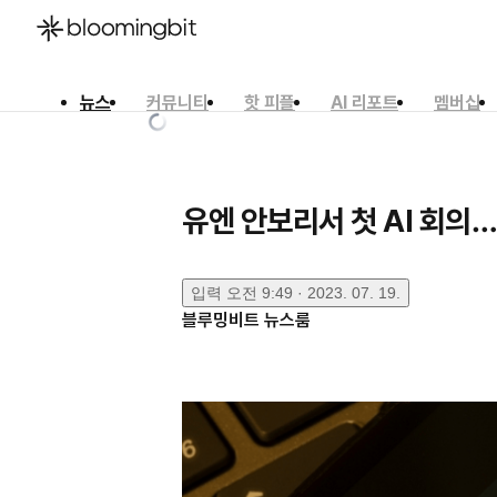
뉴스
커뮤니티
핫 피플
AI 리포트
멤버십
한국어
English
日本語
유엔 안보리서 첫 AI 회의…
입력
오전 9:49 · 2023. 07. 19.
블루밍비트 뉴스룸