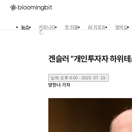
뉴스
커뮤니티
핫 피플
AI 리포트
멤버십
한국어
English
日本語
겐슬러 "개인투자자 하위테
입력
오후 8:00 · 2023. 07. 19.
양한나
기자