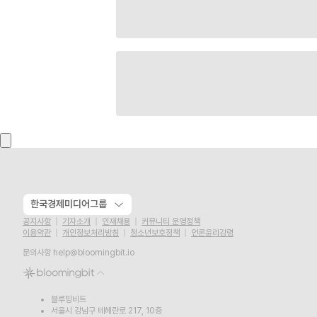
한국경제미디어그룹
공지사항
기자소개
인재채용
커뮤니티 운영정책
이용약관
개인정보처리방침
청소년보호정책
언론윤리강령
문의사항
help@bloomingbit.io
블루밍비트
서울시 강남구 테헤란로 217, 10층