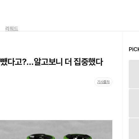
리워드
PiC
 돈 뺐다고?…알고보니 더 집중했다
기사출처