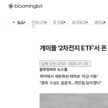
뉴스
커뮤니티
핫 피플
AI 리포트
멤버십
한국어
English
日本語
개미들 '2차전지 ETF'서
입력
오전 12:52 · 2023. 07. 20.
블루밍비트 뉴스룸
섹터에서 세분화된 테마로 '자금 이동'
"종목 구성도 꼼꼼히…개인들 달라졌다"