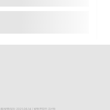
록(발행)일자: 2021.06.14
|
발행·편집인: 김산하