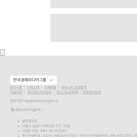
한국경제미디어그룹
공지사항
기자소개
인재채용
커뮤니티 운영정책
이용약관
개인정보처리방침
청소년보호정책
언론윤리강령
문의사항
help@bloomingbit.io
블루밍비트
서울시 강남구 테헤란로 217, 10층
사업자 번호: 484-81-02340
통신판매번호: 2024-서울강남-01131
|
인터넷신문등록번호: 서울,아53765
|
등