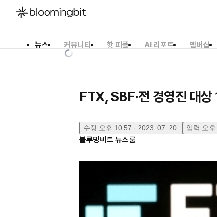
뉴스
커뮤니티
핫 피플
AI 리포트
멤버십
한국어
English
日本語
FTX, SBF·전 경영진 대
수정
오후 10:57 · 2023. 07. 20.
입력
오후 1
블루밍비트 뉴스룸