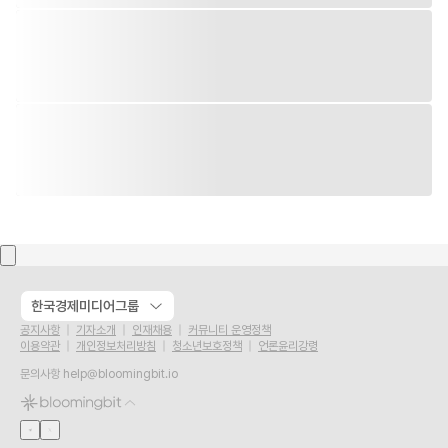
한국경제미디어그룹
공지사항
기자소개
인재채용
커뮤니티 운영정책
이용약관
개인정보처리방침
청소년보호정책
언론윤리강령
문의사항
help@bloomingbit.io