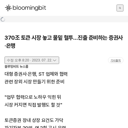
한국어
English
日本語
370조 토큰 시장 놓고 물밑 혈투…진출 준비하는 증권사
·은행
수정
오후 8:20 · 2023. 07. 22.
기사출처
블루밍비트 뉴스룸
대형 증권사·은행, ST 업체와 협력
관련 장외 시장 만들기 위한 준비
"업무 협력으로 노하우 익힌 뒤
시장 커지면 직접 발행도 할 것"
토큰증권 장내 상장 요건도 가닥