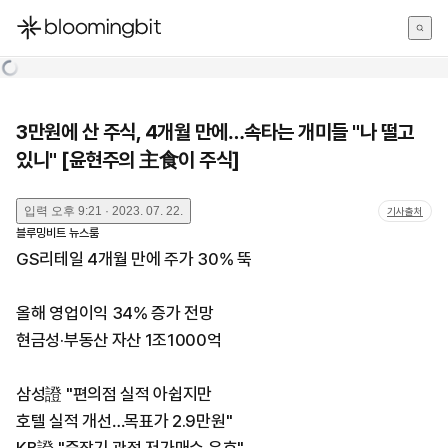
한국어
English
日本語
3만원에 산 주식, 4개월 만에…속타는 개미들 "나 떨고
있니" [윤현주의 主食이 주식]
입력
오후 9:21 · 2023. 07. 22.
기사출처
블루밍비트 뉴스룸
GS리테일 4개월 만에 주가 30% 뚝
올해 영업이익 34% 증가 전망
현금성·부동산 자산 1조1000억
삼성證 "편의점 실적 아쉽지만
호텔 실적 개선…목표가 2.9만원"