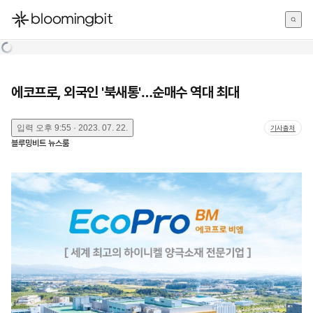
한국어
English
日本語
에코프로, 외국인 '북새통'…순매수 역대 최대
입력
오후 9:55 · 2023. 07. 22.
기사출처
블루밍비트 뉴스룸