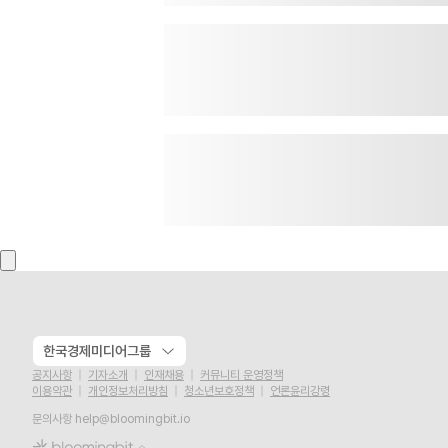
한국경제미디어그룹
공지사항
기자소개
인재채용
커뮤니티 운영정책
이용약관
개인정보처리방침
청소년보호정책
언론윤리강령
문의사항
help@bloomingbit.io