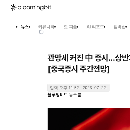
뉴스
커뮤니티
핫 피플
AI 리포트
멤버십
한국어
English
日本語
관망세 커진 中 증시…상반
[중국증시 주간전망]
입력
오후 11:52 · 2023. 07. 22.
블루밍비트 뉴스룸