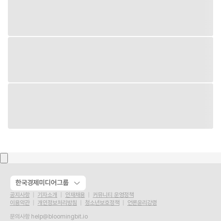
한국경제미디어그룹
공지사항
기자소개
인재채용
커뮤니티 운영정책
이용약관
개인정보처리방침
청소년보호정책
언론윤리강령
문의사항
help@bloomingbit.io