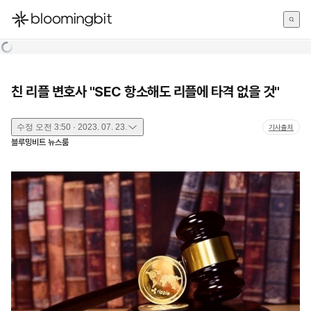
한국어
English
日本語
친 리플 변호사 "SEC 항소해도 리플에 타격 없을 것"
수정
오전 3:50 · 2023. 07. 23.
기사출처
블루밍비트 뉴스룸