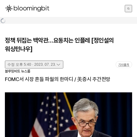
한국어
English
日本語
정책 뒤집는 백악관…요동치는 인플레 [정인설의
워싱턴나우]
수정
오후 5:40 · 2023. 07. 23.
기사출처
블루밍비트 뉴스룸
FOMC서 시장 흔들 파월의 한마디 / 美증시 주간전망