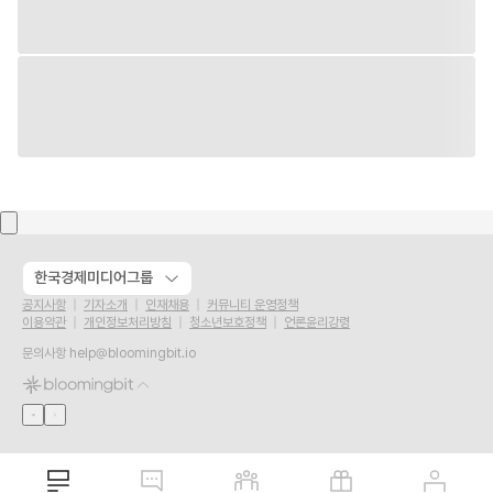
한국경제미디어그룹
공지사항
기자소개
인재채용
커뮤니티 운영정책
이용약관
개인정보처리방침
청소년보호정책
언론윤리강령
문의사항
help@bloomingbit.io