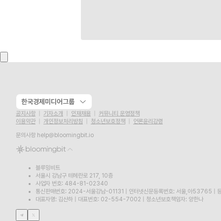
한국경제미디어그룹
공지사항
기자소개
인재채용
커뮤니티 운영정책
이용약관
개인정보처리방침
청소년보호정책
언론윤리강령
문의사항
help@bloomingbit.io
블루밍비트
서울시 강남구 테헤란로 217, 10층
사업자 번호: 484-81-02340
통신판매번호: 2024-서울강남-01131
|
인터넷신문등록번호: 서울,아53765
|
등
대표자명: 김산하
|
대표번호: 02-554-7002
|
청소년보호책임자: 양한나