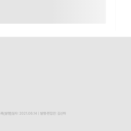
록(발행)일자: 2021.06.14
|
발행·편집인: 김산하