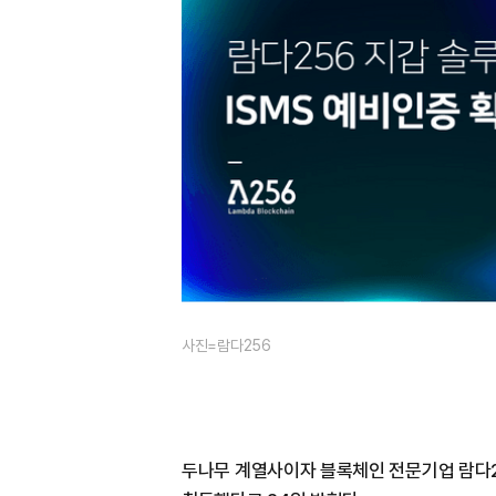
사진=람다256
두나무 계열사이자 블록체인 전문기업 람다2