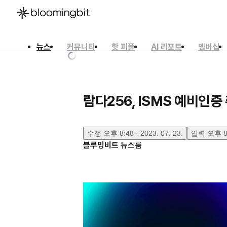
뉴스
커뮤니티
핫 피플
AI 리포트
멤버십
한국어
English
日本語
람다256, ISMS 예비인
수정
오후 8:48 · 2023. 07. 23.
입력
오후 8:
블루밍비트 뉴스룸