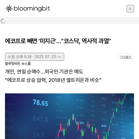
한국어
English
日本語
에코프로 빼면 '미지근'…"코스닥, 역사적 과열"
수정
오후 9:18 · 2023. 07. 23.
기사출처
블루밍비트 뉴스룸
개인, 연일 순매수…외국인·기관은 매도
"에코프로 상승 압력, 2018년 셀트리온과 비슷"