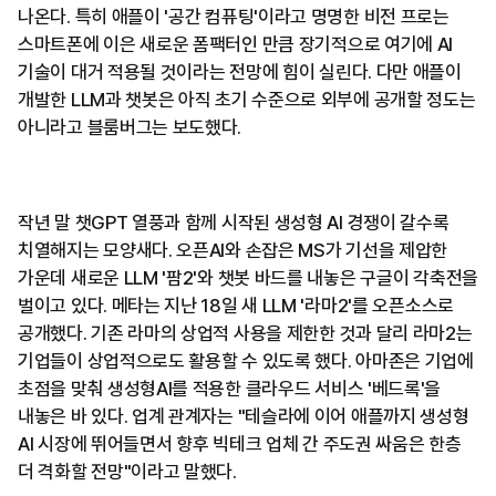
나온다. 특히 애플이 '공간 컴퓨팅'이라고 명명한 비전 프로는
스마트폰에 이은 새로운 폼팩터인 만큼 장기적으로 여기에 AI
기술이 대거 적용될 것이라는 전망에 힘이 실린다. 다만 애플이
개발한 LLM과 챗봇은 아직 초기 수준으로 외부에 공개할 정도는
아니라고 블룸버그는 보도했다.
작년 말 챗GPT 열풍과 함께 시작된 생성형 AI 경쟁이 갈수록
치열해지는 모양새다. 오픈AI와 손잡은 MS가 기선을 제압한
가운데 새로운 LLM '팜2'와 챗봇 바드를 내놓은 구글이 각축전을
벌이고 있다. 메타는 지난 18일 새 LLM '라마2'를 오픈소스로
공개했다. 기존 라마의 상업적 사용을 제한한 것과 달리 라마2는
기업들이 상업적으로도 활용할 수 있도록 했다. 아마존은 기업에
초점을 맞춰 생성형AI를 적용한 클라우드 서비스 '베드록'을
내놓은 바 있다. 업계 관계자는 "테슬라에 이어 애플까지 생성형
AI 시장에 뛰어들면서 향후 빅테크 업체 간 주도권 싸움은 한층
더 격화할 전망"이라고 말했다.