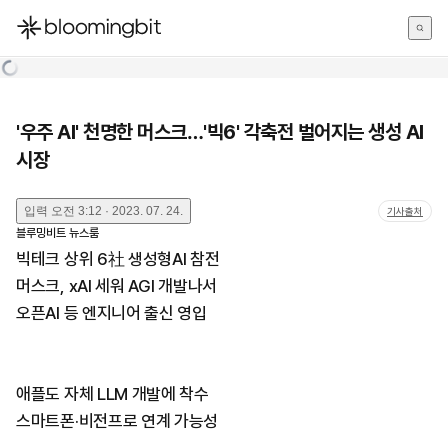
한국어
English
日本語
'우주 AI' 천명한 머스크…'빅6' 각축전 벌어지는 생성 AI
시장
입력
오전 3:12 · 2023. 07. 24.
기사출처
블루밍비트 뉴스룸
빅테크 상위 6社 생성형AI 참전
머스크, xAI 세워 AGI 개발나서
오픈AI 등 엔지니어 출신 영입
애플도 자체 LLM 개발에 착수
스마트폰·비전프로 연계 가능성