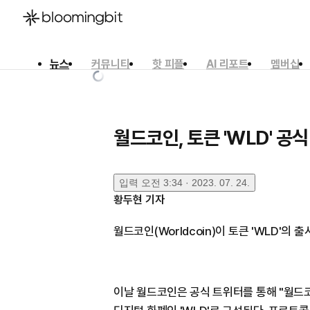
뉴스
커뮤니티
핫 피플
AI 리포트
멤버십
한국어
English
日本語
월드코인, 토큰 'WLD' 공
입력
오전 3:34 · 2023. 07. 24.
황두현
기자
월드코인(Worldcoin)이 토큰 'WLD'의 
이날 월드코인은 공식 트위터를 통해 "월드코