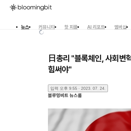
뉴스
커뮤니티
핫 피플
AI 리포트
멤버십
한국어
English
日本語
日총리 "블록체인, 사회변
힘써야"
입력
오후 9:55 · 2023. 07. 24.
블루밍비트 뉴스룸