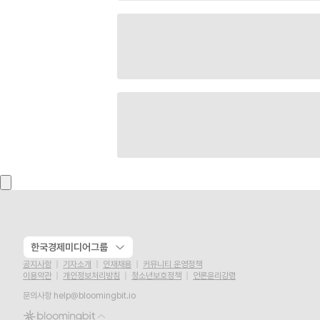
한국경제미디어그룹
공지사항
기자소개
인재채용
커뮤니티 운영정책
이용약관
개인정보처리방침
청소년보호정책
언론윤리강령
문의사항
help@bloomingbit.io