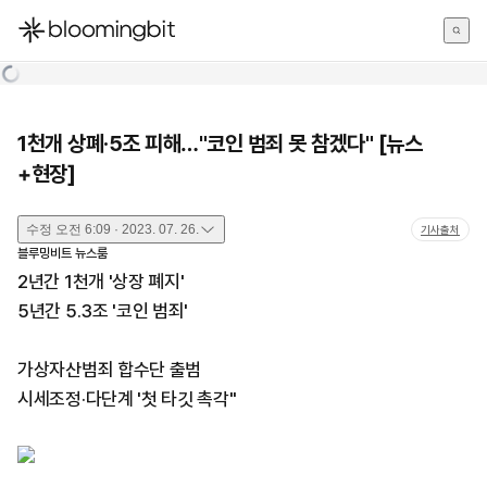
한국어
English
日本語
1천개 상폐·5조 피해…"코인 범죄 못 참겠다" [뉴스
+현장]
수정
오전 6:09 · 2023. 07. 26.
기사출처
블루밍비트 뉴스룸
2년간 1천개 '상장 폐지'
5년간 5.3조 '코인 범죄'
가상자산범죄 합수단 출범
시세조정·다단계 '첫 타깃 촉각"