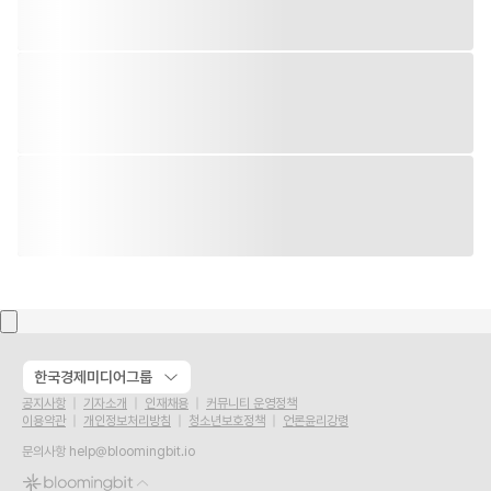
한국경제미디어그룹
공지사항
기자소개
인재채용
커뮤니티 운영정책
이용약관
개인정보처리방침
청소년보호정책
언론윤리강령
문의사항
help@bloomingbit.io