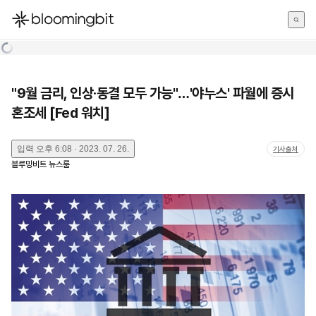
한국어
English
日本語
"9월 금리, 인상·동결 모두 가능"…'야누스' 파월에 증시
혼조세 [Fed 워치]
입력
오후 6:08 · 2023. 07. 26.
기사출처
블루밍비트 뉴스룸