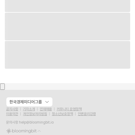
한국경제미디어그룹
공지사항
기자소개
인재채용
커뮤니티 운영정책
이용약관
개인정보처리방침
청소년보호정책
언론윤리강령
문의사항
help@bloomingbit.io