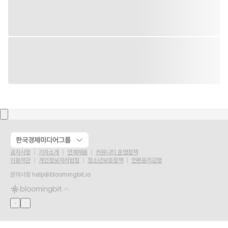
한국경제미디어그룹
공지사항
기자소개
인재채용
커뮤니티 운영정책
이용약관
개인정보처리방침
청소년보호정책
언론윤리강령
문의사항
help@bloomingbit.io