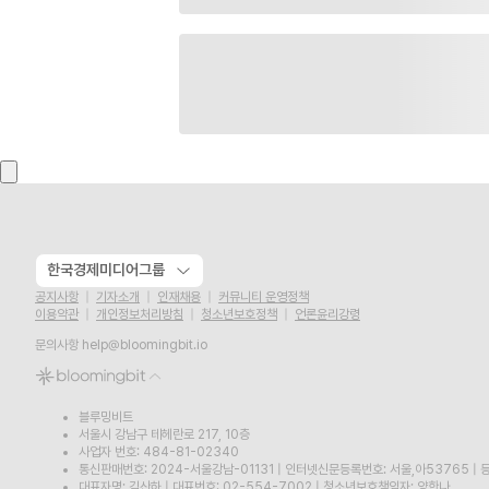
한국경제미디어그룹
공지사항
기자소개
인재채용
커뮤니티 운영정책
이용약관
개인정보처리방침
청소년보호정책
언론윤리강령
문의사항
help@bloomingbit.io
블루밍비트
서울시 강남구 테헤란로 217, 10층
사업자 번호: 484-81-02340
통신판매번호: 2024-서울강남-01131
|
인터넷신문등록번호: 서울,아53765
|
등
대표자명: 김산하
|
대표번호: 02-554-7002
|
청소년보호책임자: 양한나