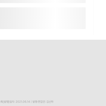
록(발행)일자: 2021.06.14
|
발행·편집인: 김산하