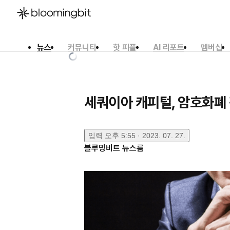
뉴스
커뮤니티
핫 피플
AI 리포트
멤버십
한국어
English
日本語
세쿼이아 캐피털, 암호화폐 
입력
오후 5:55 · 2023. 07. 27.
블루밍비트 뉴스룸