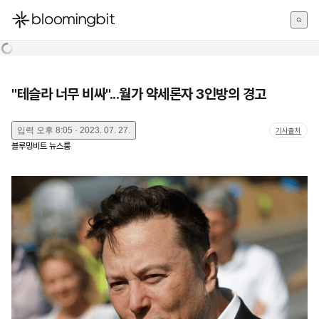
한국어
English
日本語
"테슬라 너무 비싸"...월가 약세론자 3인방의 경고
입력
오후 8:05 · 2023. 07. 27.
기사출처
블루밍비트 뉴스룸