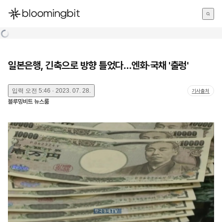
한국어
English
日本語
일본은행, 긴축으로 방향 틀었다…엔화·국채 '출렁'
입력
오전 5:46 · 2023. 07. 28.
기사출처
블루밍비트 뉴스룸