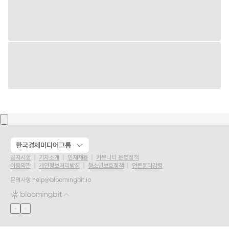
한국경제미디어그룹
공지사항
기자소개
인재채용
커뮤니티 운영정책
이용약관
개인정보처리방침
청소년보호정책
언론윤리강령
문의사항
help@bloomingbit.io