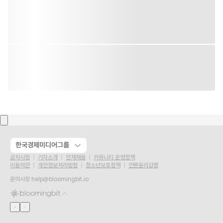
한국경제미디어그룹
공지사항
기자소개
인재채용
커뮤니티 운영정책
이용약관
개인정보처리방침
청소년보호정책
언론윤리강령
문의사항
help@bloomingbit.io