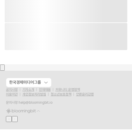
한국경제미디어그룹
공지사항
기자소개
인재채용
커뮤니티 운영정책
이용약관
개인정보처리방침
청소년보호정책
언론윤리강령
문의사항
help@bloomingbit.io