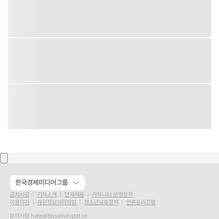
한국경제미디어그룹
공지사항
기자소개
인재채용
커뮤니티 운영정책
이용약관
개인정보처리방침
청소년보호정책
언론윤리강령
문의사항
help@bloomingbit.io