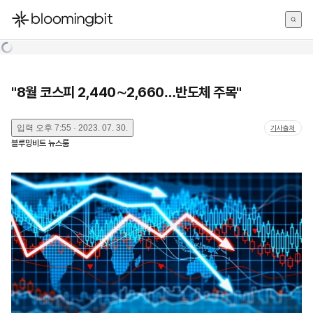
한국어
English
日本語
"8월 코스피 2,440∼2,660…반도체 주목"
입력
오후 7:55 · 2023. 07. 30.
기사출처
블루밍비트 뉴스룸