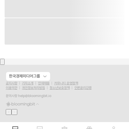
한국경제미디어그룹
공지사항
기자소개
인재채용
커뮤니티 운영정책
이용약관
개인정보처리방침
청소년보호정책
언론윤리강령
문의사항
help@bloomingbit.io