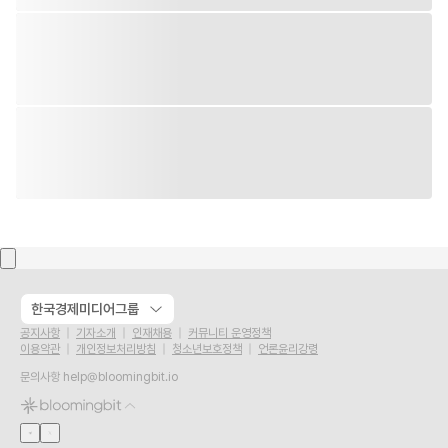
한국경제미디어그룹
공지사항
기자소개
인재채용
커뮤니티 운영정책
이용약관
개인정보처리방침
청소년보호정책
언론윤리강령
문의사항
help@bloomingbit.io