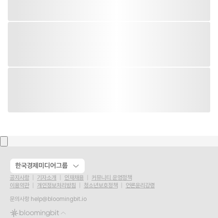
한국경제미디어그룹
공지사항
기자소개
인재채용
커뮤니티 운영정책
이용약관
개인정보처리방침
청소년보호정책
언론윤리강령
문의사항
help@bloomingbit.io