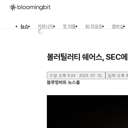
뉴스
커뮤니티
핫 피플
AI 리포트
멤버십
한국어
English
日本語
볼러틸러티 쉐어스, SEC에 
수정
오후 9:24 · 2023. 07. 31.
입력
오후 9:
블루밍비트 뉴스룸