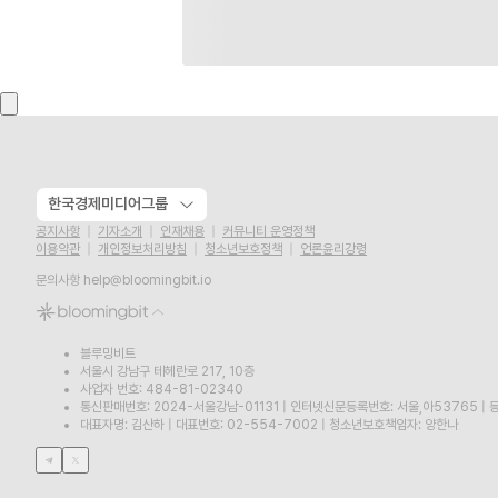
한국경제미디어그룹
공지사항
기자소개
인재채용
커뮤니티 운영정책
이용약관
개인정보처리방침
청소년보호정책
언론윤리강령
문의사항
help@bloomingbit.io
블루밍비트
서울시 강남구 테헤란로 217, 10층
사업자 번호: 484-81-02340
통신판매번호: 2024-서울강남-01131
|
인터넷신문등록번호: 서울,아53765
|
등
대표자명: 김산하
|
대표번호: 02-554-7002
|
청소년보호책임자: 양한나