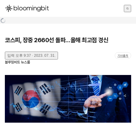
한국어
English
日本語
코스피, 장중 2660선 돌파…올해 최고점 경신
입력
오후 9:37 · 2023. 07. 31.
기사출처
블루밍비트 뉴스룸