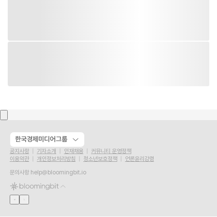
한국경제미디어그룹
공지사항
기자소개
인재채용
커뮤니티 운영정책
이용약관
개인정보처리방침
청소년보호정책
언론윤리강령
문의사항
help@bloomingbit.io