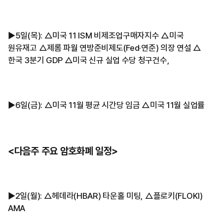
▶5일(목): △미국 11 ISM 비제조업구매자지수 △미국
원유재고 △제롬 파월 연방준비제도(Fed·연준) 의장 연설 △
한국 3분기 GDP △미국 신규 실업 수당 청구건수,
▶6일(금): △미국 11월 평균 시간당 임금 △미국 11월 실업률
<다음주 주요 암호화폐 일정>
▶2일(월): △헤데라(HBAR) 타운홀 미팅, △플로키(FLOKI)
AMA