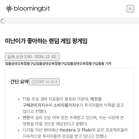
한국어
English
日本語
미난이가 좋아하는 랜덤 게임 왕게임
입력
오전 2:00 · 2024. 12. 02.
일둘삼넷오육칠팔구십일둘삼넷오육칠팔구십일둘삼넷오육칠팔구십둘둘
기자
간단 요약
STAT AI 안내
11월 주요 경제 지표들이 발표된 가운데,
제조업
구매관리자지수
와
소비자물가지수
가 투자자들의 이목을 끌고
있다고 전했다.
연준
의 금리 인상 여부 또한 주목받고 있으며, 이는 시장에 큰
영향을 미칠 것으로 예상된다고 밝혔다.
디지털 자산 분야에선
Hedera
및
Floki
와 같은 프로젝트들이
지속적으로 투자자들의 관심을 받고 있다고 전했다.