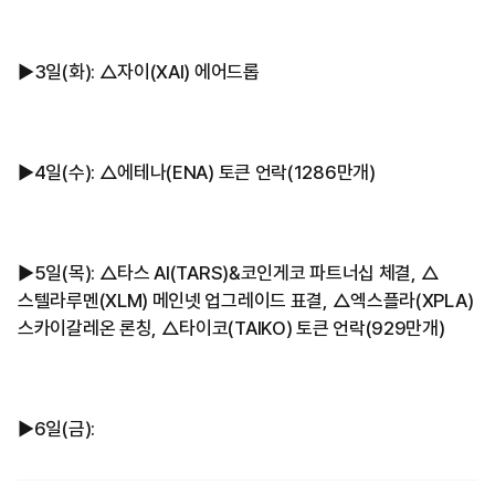
▶3일(화): △자이(XAI) 에어드롭
▶4일(수): △에테나(ENA) 토큰 언락(1286만개)
▶5일(목): △타스 AI(TARS)&코인게코 파트너십 체결, △
스텔라루멘(XLM) 메인넷 업그레이드 표결, △엑스플라(XPLA)
스카이갈레온 론칭, △타이코(TAIKO) 토큰 언락(929만개)
▶6일(금):