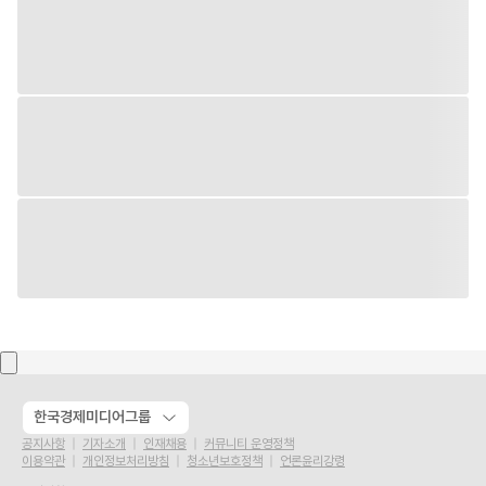
한국경제미디어그룹
공지사항
기자소개
인재채용
커뮤니티 운영정책
이용약관
개인정보처리방침
청소년보호정책
언론윤리강령