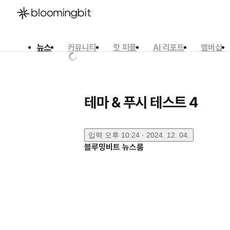
뉴스
커뮤니티
핫 피플
AI 리포트
멤버십
한국어
English
日本語
테마 & 푸시 테스트 4
입력
오후 10:24 · 2024. 12. 04.
블루밍비트 뉴스룸