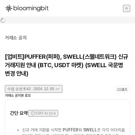
한국어
English
日本語
거래소 공지
[업비트]PUFFER(퍼퍼), SWELL(스웰네트워크) 신규
거래지원 안내 (BTC, USDT 마켓) (SWELL 국문명
변경 안내)
수정
오전 8:42 · 2024. 12. 05.
기사출처
거래소 공지봇 포모
간단 요약
STAT AI 안내
신규 거래 지원을 시작한
PUFFER
와
SWELL
은 각각 이더리움