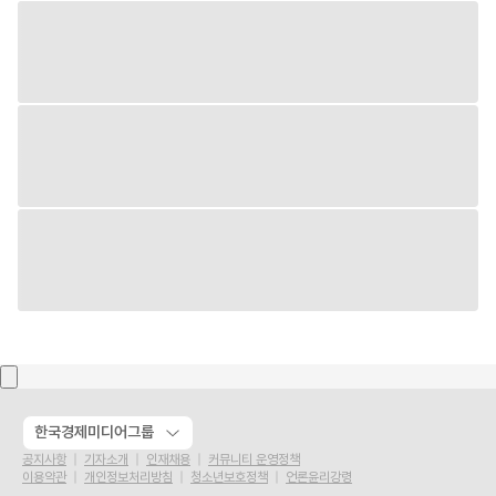
한국경제미디어그룹
공지사항
기자소개
인재채용
커뮤니티 운영정책
이용약관
개인정보처리방침
청소년보호정책
언론윤리강령