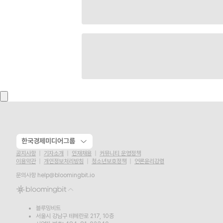
한국경제미디어그룹
공지사항
기자소개
인재채용
커뮤니티 운영정책
이용약관
개인정보처리방침
청소년보호정책
언론윤리강령
문의사항
help@bloomingbit.io
블루밍비트
서울시 강남구 테헤란로 217, 10층