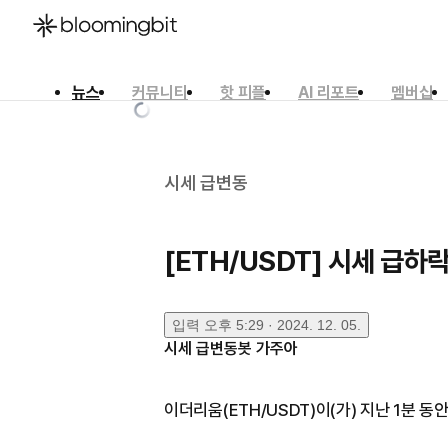
뉴스
커뮤니티
핫 피플
AI 리포트
멤버십
한국어
English
日本語
시세 급변동
[ETH/USDT] 시세 급하
입력
오후 5:29 · 2024. 12. 05.
시세 급변동봇 가주아
이더리움(ETH/USDT)이(가) 지난 1분 동안