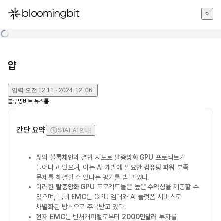
한국어
English
日本語
얍
입력
오전 12:11 · 2024. 12. 06.
블루밍비트 뉴스룸
간단 요약
STAT AI 안내
AI와
블록체인
의 결합 시도로
탈중앙화 GPU
프로젝트가
늘어나고 있으며, 이는 AI 개발에 필요한
컴퓨팅 파워
부족
문제를 해결할 수 있다는 평가를 받고 있다.
이러한
탈중앙화 GPU
프로젝트들은 높은
수익성
을 제공할 수
있으며, 특히
EMC
는 GPU 임대와 AI 플랫폼 서비스로
차별화
된 방식으로 주목받고 있다.
현재
EMC
는 벤처캐피털로부터
2000만달러
투자를