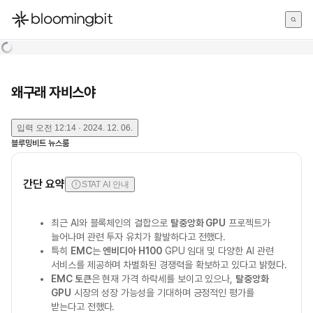
한국어
English
日本語
왜구래 자비스야
입력
오전 12:14 · 2024. 12. 06.
블루밍비트 뉴스룸
간단 요약
STAT AI 안내
최근 AI와 블록체인의 결합으로
탈중앙화 GPU
프로젝트가
늘어나며 관련 투자 유치가 활발하다고 전했다.
특히
EMC
는
엔비디아 H100
GPU 임대 및 다양한 AI 관련
서비스를 제공하며 차별화된 경쟁력을 확보하고 있다고 밝혔다.
EMC 토큰
은 현재 가격 하락세를 보이고 있으나,
탈중앙화
GPU
시장의 성장 가능성을 기대하며 긍정적인 평가를
받는다고 전했다.