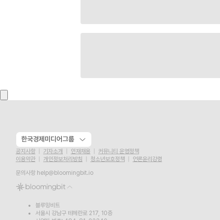
한국경제미디어그룹
공지사항
기자소개
인재채용
커뮤니티 운영정책
이용약관
개인정보처리방침
청소년보호정책
언론윤리강령
문의사항
help@bloomingbit.io
블루밍비트
서울시 강남구 테헤란로 217, 10층