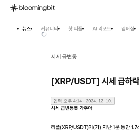
뉴스
커뮤니티
핫 피플
AI 리포트
멤버십
한국어
English
日本語
시세 급변동
[XRP/USDT] 시세 급하
입력
오후 4:14 · 2024. 12. 10.
시세 급변동봇 가주아
리플(XRP/USDT)이(가) 지난 1분 동안 1