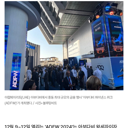
아랍에미리트(UAE) 아부다비에서 중동 최대 규모의 금융 행사 '아부다비 파이낸스 위크
(ADFW)'가 개최됐다. / 사진=블루밍비트
12월 9~12일 열리는 'ADFW 2024'는 아부다비 왕세자이자