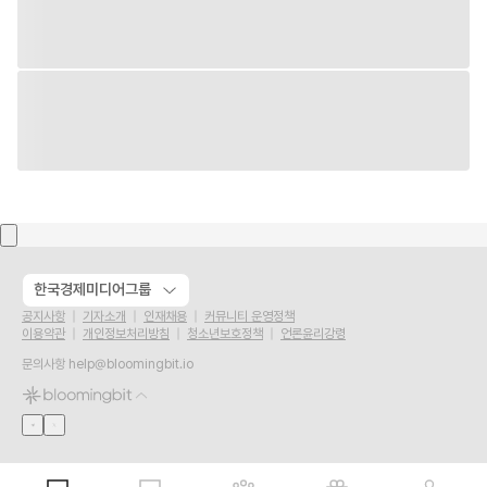
한국경제미디어그룹
공지사항
기자소개
인재채용
커뮤니티 운영정책
이용약관
개인정보처리방침
청소년보호정책
언론윤리강령
문의사항
help@bloomingbit.io