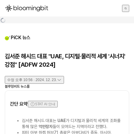
한국어
English
日本語
PiCK 뉴스
김서준 해시드 대표 "UAE, 디지털·물리적 세계 '시너지'
강점" [ADFW 2024]
수정
오후 10:56 · 2024. 12. 23.
블루밍비트 뉴스룸
간단 요약
STAT AI 안내
김서준 해시드 대표는
UAE
가 디지털과 물리적 세계의 조화를
통해 많은
억만장자
들이 모여드는 지역이라고 전했다.
피터 아부 하켐 허브71 총괄은 아부다비가 중동, 아시아,