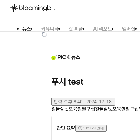
뉴스
커뮤니티
핫 피플
AI 리포트
멤버십
한국어
English
日本語
PiCK 뉴스
푸시 test
입력
오후 8:40 · 2024. 12. 18.
일둘삼넷오육칠팔구십일둘삼넷오육칠팔구십
간단 요약
STAT AI 안내