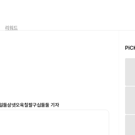
리워드
PiC
일둘삼넷오육칠팔구십둘둘
기자