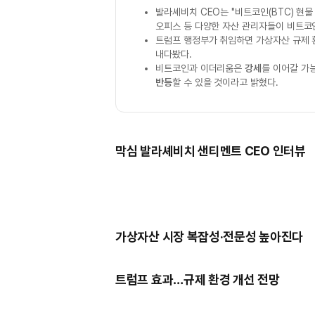
발라셰비치 CEO는 "비트코인(BTC) 현
오피스 등 다양한 자산 관리자들이 비트코
트럼프 행정부가 취임하면 가상자산 규제
내다봤다.
비트코인과 이더리움은
강세
를 이어갈 가
반등
할 수 있을 것이라고 밝혔다.
막심 발라셰비치 샌티멘트 CEO 인터뷰
가상자산 시장 복잡성·전문성 높아진다
트럼프 효과…규제 환경 개선 전망