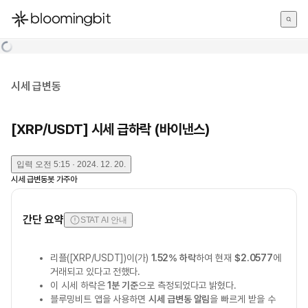
한국어
English
日本語
시세 급변동
[XRP/USDT] 시세 급하락 (바이낸스)
입력
오전 5:15 · 2024. 12. 20.
시세 급변동봇 가주아
간단 요약
STAT AI 안내
리플([XRP/USDT])이(가)
1.52% 하락
하여 현재
$2.0577
에
거래되고 있다고 전했다.
이 시세 하락은
1분 기준
으로 측정되었다고 밝혔다.
블루밍비트 앱을 사용하면
시세 급변동 알림
을 빠르게 받을 수