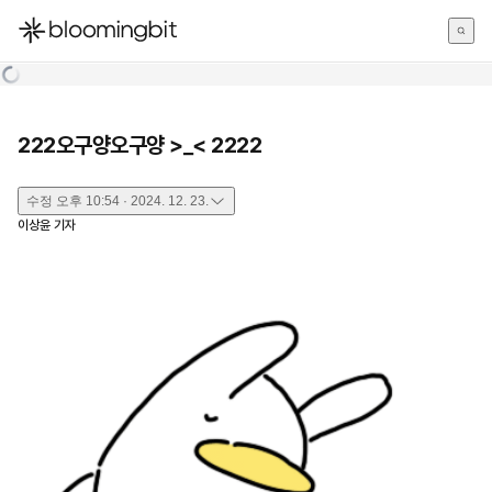
한국어
English
日本語
222오구양오구양 >_< 2222
수정
오후 10:54 · 2024. 12. 23.
이상윤
기자