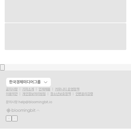
한국경제미디어그룹
공지사항
기자소개
인재채용
커뮤니티 운영정책
이용약관
개인정보처리방침
청소년보호정책
언론윤리강령
문의사항
help@bloomingbit.io