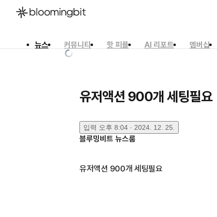
뉴스
커뮤니티
핫 피플
AI 리포트
멤버십
한국어
English
日本語
유저액션 900개 세팅필요
입력
오후 8:04 · 2024. 12. 25.
블루밍비트 뉴스룸
유저액션 900개 세팅필요