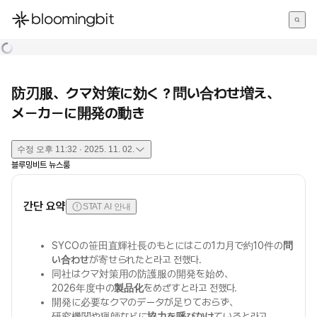
한국어
English
日本語
防刃服、クマ対策に効く？問い合わせ増え、
メーカーに開発の動き
수정
오후 11:32 · 2025. 11. 02.
블루밍비트 뉴스룸
간단 요약
STAT AI 안내
SYCOの笹田直輝社長のもとにはこの1カ月で約10件の
問
い合わせ
が寄せられたと라고 전했다.
同社はクマ対策用の防護服の開発を始め、
2026年度中の
製品化
をめざすと라고 전했다.
開発に必要なクマのデータが足りておらず、
研究機関や猟師などに
協力を呼びかけ
ていると라고