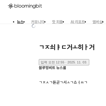
뉴스
커뮤니티
핫 피플
AI 리포트
멤버십
한국어
English
日本語
ㄱㅈ쇠ㅑㄷ거ㅗ히ㅏ거
입력
오전 12:55 · 2025. 11. 03.
블루밍비트 뉴스룸
ㄱㅈㅅㄱ됻곧ㄱ서ㅗㄱ쇼ㅓㅛㄱ