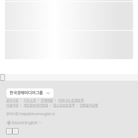
한국경제미디어그룹
공지사항
기자소개
인재채용
커뮤니티 운영정책
이용약관
개인정보처리방침
청소년보호정책
언론윤리강령
문의사항
help@bloomingbit.io